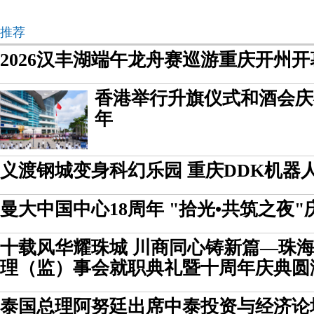
推荐
2026汉丰湖端午龙舟赛巡游重庆开州开
香港举行升旗仪式和酒会庆
年
义渡钢城变身科幻乐园 重庆DDK机器
曼大中国中心18周年 "拾光•共筑之夜
十载风华耀珠城 川商同心铸新篇—珠
理（监）事会就职典礼暨十周年庆典圆
泰国总理阿努廷出席中泰投资与经济论