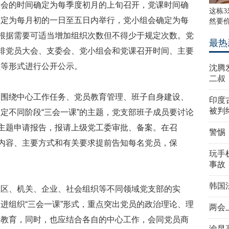
大会的时间确定为每季度初月的上旬召开，党课时间确
这栋3
确定为每月初的一日至五日内举行，党小组会确定为每
然要
”根据需要可适当增加组织次数但不得少于规定次数。党
最热
安排党员大会、支委会、党小组会和党课召开时间、主要
栏等形式进行公开公示。
沈腾
二叔
紧围绕中心工作任务、党员教育管理、班子自身建设、
印度
被判
定不同阶段“三会一课”的主题，党支部班子成员要讨论
”主题申请报告，报请上级党工委审批、备案。在召
警惕
题内容、主要方式和有关要求提前告知每名党员，保
玩手机
事故
韩国
社区、机关、企业、社会组织等不同领域党支部的实
进组织“三会一课”形式，重点突出党员的政治理论、理
两会
的教育，同时，也应结合各自的中心工作，会同党员商
渝昆