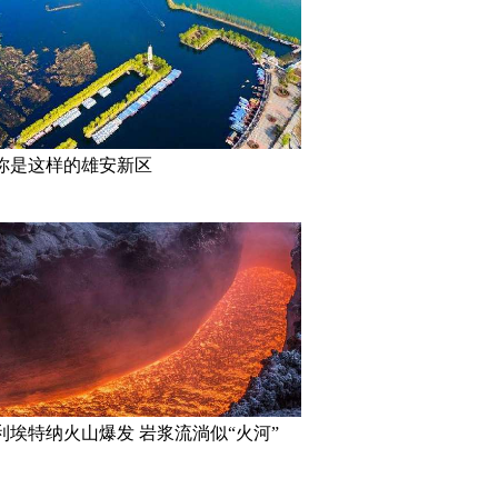
你是这样的雄安新区
利埃特纳火山爆发 岩浆流淌似“火河”