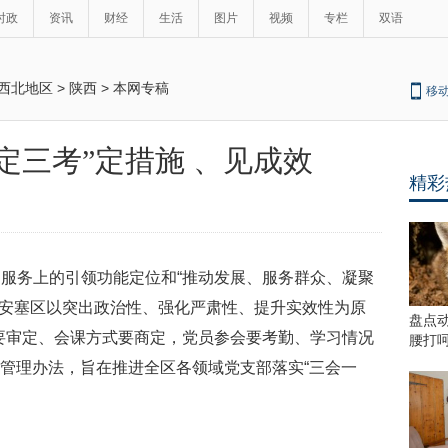
时政
资讯
财经
生活
图片
视频
专栏
双语
西北地区
>
陕西
>
本网专稿
移
定三考”定措施 、见成效
精彩
服务上的引领功能定位和“推动发展、服务群众、凝聚
, 安塞区以突出政治性、强化严肃性、提升实效性为原
盘点
要审定、会课方式要商定，党员参会要考勤、学习情况
腰打
”管理办法，旨在推进全区各领域党支部落实“三会一