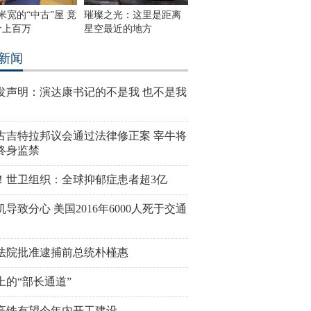
米宽的“中古”屋 竟
璀璨之光：这里是距离
价上百万
星空最近的地方
新闻
发声明：演达康书记的不是我 也不是我
古吉特拉邦议会通过法律修正案 宰牛将
终身监禁
！世卫组织：全球抑郁症患者超3亿
导致分心 美国2016年6000人死于交通
法院批准逮捕前总统朴槿惠
上的“部长通道”
高铁有望今年内开工建设