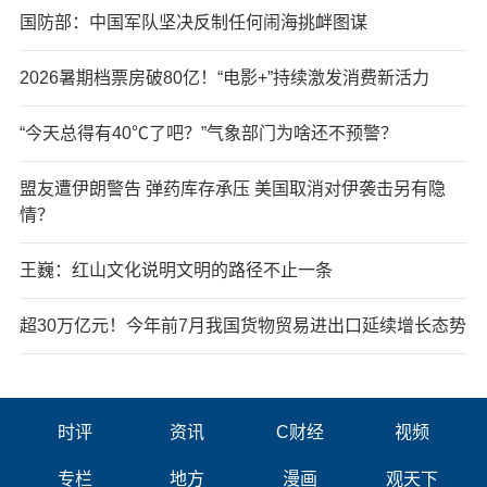
国防部：中国军队坚决反制任何闹海挑衅图谋
2026暑期档票房破80亿！“电影+”持续激发消费新活力
“今天总得有40℃了吧？”气象部门为啥还不预警？
盟友遭伊朗警告 弹药库存承压 美国取消对伊袭击另有隐
情？
王巍：红山文化说明文明的路径不止一条
超30万亿元！今年前7月我国货物贸易进出口延续增长态势
时评
资讯
C财经
视频
专栏
地方
漫画
观天下