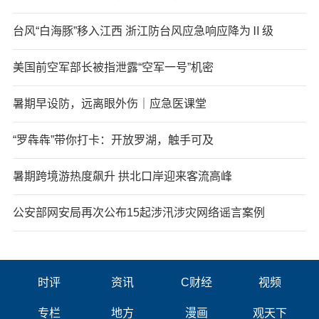
台风“白海豚”移入江西 浙江防台风应急响应降为Ⅱ级
美国前空军部长被指泄露“空军一号”机密
暑期早设防，远离眼外伤｜应急医课堂
“罗犇犇”带你打卡：开放罗湖，触手可及
暑期跨境游热度飙升 拱北口岸迎来客流高峰
公安部网安局再次公布15起涉汛涉灾网络谣言案例
时评
资讯
C财经
视频
专栏
地方
漫画
观天下