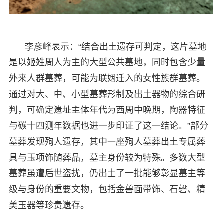
李彦峰表示：“结合出土遗存可判定，这片墓地
是以姬姓周人为主的大型公共墓地，同时包含少量
外来人群墓葬，可能为联姻迁入的女性族群墓葬。
通过对大、中、小型墓葬形制及出土器物的综合研
判，可确定遗址主体年代为西周中晚期，陶器特征
与碳十四测年数据也进一步印证了这一结论。”部分
墓葬发现殉人遗存，其中一座殉人墓葬出土专属葬
具与玉项饰随葬品，墓主身份较为特殊。多数大型
墓葬虽遭后世盗扰，仍出土了一批能够彰显墓主等
级与身份的重要文物，包括金兽面带饰、石磬、精
美玉器等珍贵遗存。