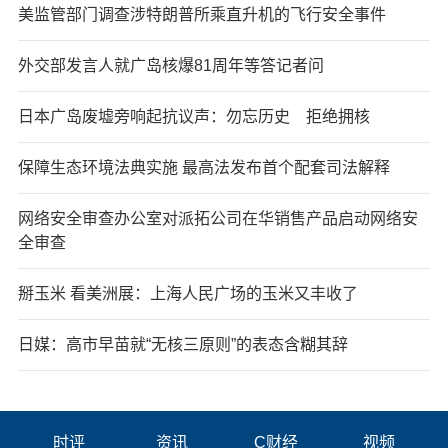
美监管部门调查涉特朗普所乘直升机的飞行安全事件
外交部发言人就广岛核爆81周年等答记者问
日本广岛废墟旁响起抗议声：勿忘历史 拒绝拥核
保障生态环境法典实施 最高法发布首个配套司法解释
网络安全审查办公室对派拓公司在华销售产品启动网络安
全审查
掰玉米 看美洲展：上海人民广场的玉米又丰收了
日媒：高市早苗就“无核三原则”的表态含糊其辞
时评
资讯
C财经
视频