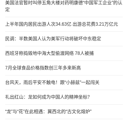
美国法官暂时叫停五角大楼对药明康德“中国军工企业”的认
定
上半年国内居民出游人次34.63亿 出游总花费3.21万亿元
民调：半数美国人认为美军行动将破坏中东稳定
西班牙称捣毁地中海大型偷渡网络 78人被捕
7月全球食品价格指数创三年多来新高
台风天，雨后平安不触电！跟“小赫兹”一起闯关
礼出红山：龙如何成为中国人的精神坐标？
“龙”与“花”在此相遇：冀西北的“古文化熔炉”