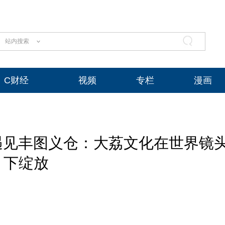
站内搜索
C财经
视频
专栏
漫画
遇见丰图义仓：大荔文化在世界镜
下绽放