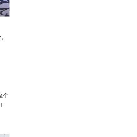
少。
。
这个
工