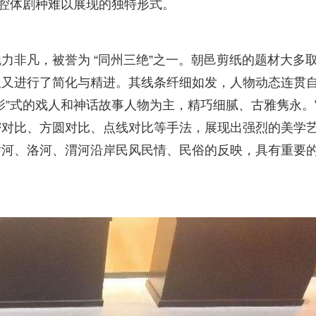
板腔体剧种难以展现的独特形式。
力非凡，被誉为 “同州三绝”之一。朝邑剪纸的题材大多
但又进行了简化与精进。其线条纤细如发，人物动态连贯
影”式的戏人和神话故事人物为主，精巧细腻、古雅隽永。
密对比、方圆对比、点线对比等手法，展现出强烈的美学
黄河、洛河、渭河沿岸民风民情、民俗的反映，具有重要