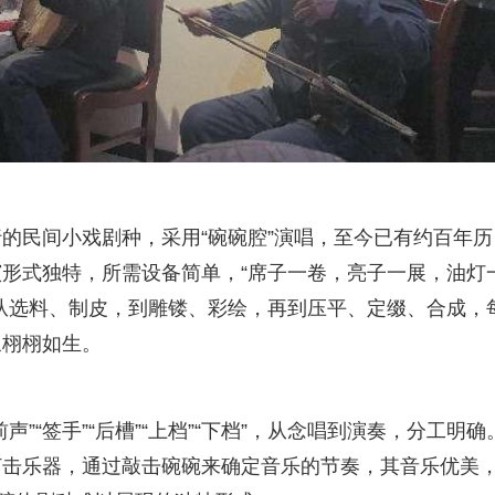
的民间小戏剧种，采用“碗碗腔”演唱，至今已有约百年历
形式独特，所需设备简单，“席子一卷，亮子一展，油灯
从选料、制皮，到雕镂、彩绘，再到压平、定缀、合成，
象栩栩如生。
”“签手”“后槽”“上档”“下档”，从念唱到演奏，分工明确
打击乐器，通过敲击碗碗来确定音乐的节奏，其音乐优美