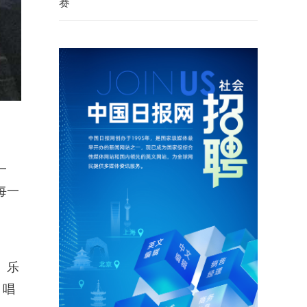
赛
一
每一
。乐
，唱