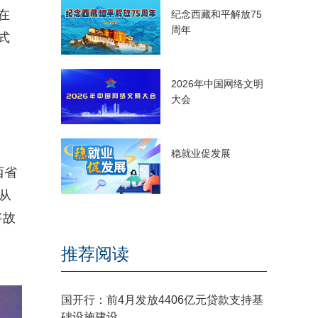
在
纪念西藏和平解放75
周年
式
2026年中国网络文明
大会
稳就业促发展
西省
从
将故
推荐阅读
国开行：前4月发放4406亿元贷款支持基
础设施建设