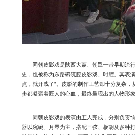
同朝皮影戏是陕西大荔、朝邑一带早期流行
史，也被称为东路碗碗腔皮影戏、时腔。其表演
点，就开戏了”。皮影的制作工艺却十分复杂，
步都凝聚着匠人的心血，最终呈现出的人物形
同朝皮影戏的表演由五人完成，分别负责“前声
器以碗碗、月琴为主，搭配三弦、板胡及多种