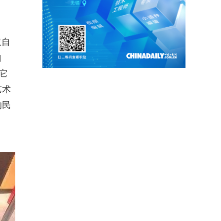
取自
自
它
艺术
的民