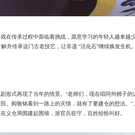
影戏在传承过程中面临着挑战，愿意学习的年轻人越来越
解并传承这门古老技艺，让非遗 “活化石”继续焕发生机
剧形式再现了当年的情景。“老师们，现在唱同州梆子的
田。阎敬铭看到一路上的灾情，就有了要建仓的想法。” 
铭在义仓周围建起围墙，派官兵驻守，百姓纷纷叫好。