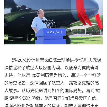
运-20总设计师唐长红院士现场讲授“总师思政课,
深情诠释了航空人以家国为魂、以使命为翼的奋斗
史诗。他以运-20研制历程为切入，通过一个个鲜活
的历史场景，深情回顾了航空人一路攻坚克难的感
人故事。从历史使命讲到如今的国际局势，再到“鲲
鹏”翱翔全球的骄傲，他号召同学们增强爱国自信，
增强不断追赶超越前人的情怀，期待大家创造出更