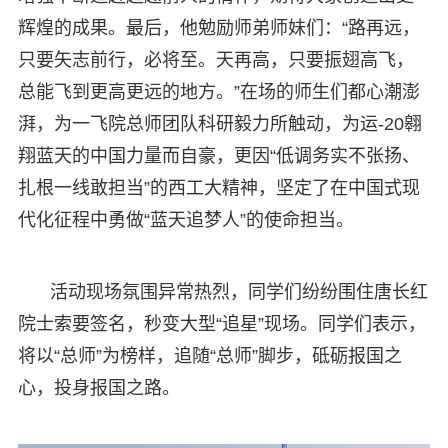
辉煌的成果。最后，他勉励师弟师妹们：“路再远，
只要矢志前行，必将至。天再高，只要振翅高飞，
总能飞到更高更远的地方。”在场的师生们都心潮澎
湃，为一飞院总师团队科研毅力所触动，为运-20翱
翔蓝天的中国力量而自豪，更因“低调务实不张扬、
扎根一线敢担当”的西工大精神，坚定了在中国式现
代化征程中勇做“蓝天追梦人”的使命担当。
活动现场氛围异常热烈，同学们纷纷围住唐长红
院士索要签名，秒变大型“追星”现场。同学们表示，
将以“总师”为榜样，追随“总师”脚步，砥砺报国之
心，投身报国之路。