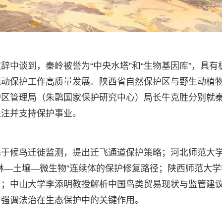
中谈到，秦岭被誉为“中央水塔”和“生物基因库”，具有
推动保护工作高质量发展。陕西省自然保护区与野生动植
护区管理局（朱鹮国家保护研究中心）局长牛克胜分别就
关注并支持保护事业。
基于候鸟迁徙监测，提出迁飞通道保护策略；河北师范大
林—土壤—微生物”连续体的保护修复路径；陕西师范大学
用；中山大学李添明教授解析中国鸟类贸易现状与监管建
，强调法治在生态保护中的关键作用。