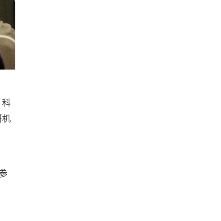
、科
研机
参