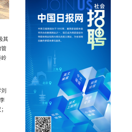
极其
物管
秦岭
学刘
李
议；