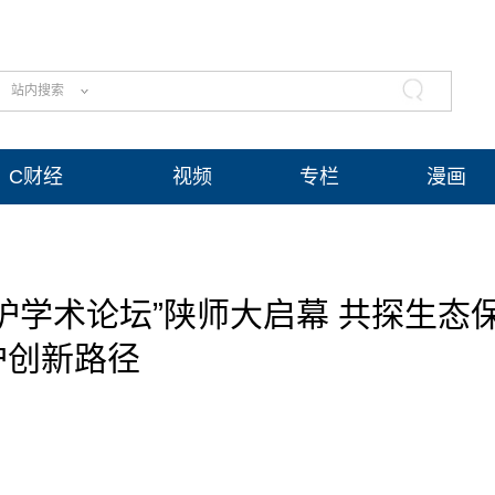
站内搜索
C财经
视频
专栏
漫画
护学术论坛”陕师大启幕 共探生态
护创新路径