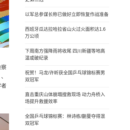
以军总参谋长称已做好立即恢复作战准备
西班牙瓜达拉哈拉省山火过火面积达1.6
万公顷
下周南方强降雨将收尾 四川新疆等地高
温或破纪录
检察
祝贺！马龙/许昕获全国乒乓球锦标赛男
）、
双冠军
学者
直击重庆山体崩塌搜救现场 动力舟桥入
场提升救援效率
全国乒乓球锦标赛：林诗栋/蒯曼夺得混
双冠军