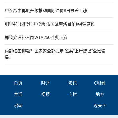
中东战事再度升级推动国际油价8日显著上涨
明早4时姆巴佩再登场 法国战摩洛哥角逐4强席位
郑钦文递补入围WTA250雅典正赛
内部绝密押题？国家安全部提示 这类“上岸捷径”全是骗
局！
首页
时评
资讯
C财经
生活
视频
专栏
地方
漫画
观天下