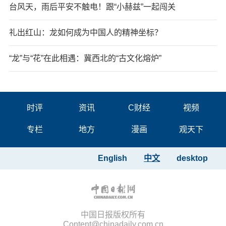
台风天，雨后平安不触电！跟“小赫兹”一起闯关
礼出红山：龙如何成为中国人的精神坐标？
“龙”与“花”在此相遇：冀西北的“古文化熔炉”
时评
资讯
C财经
视频
专栏
地方
漫画
观天下
English
中文
desktop
中国日报版权所有
Content@chinadaily.com.cn