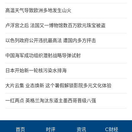
高温天气导致欧洲多地发生山火
卢浮宫之后 法国又一博物馆数百万欧元珠宝被盗
以色列政府公开违抗最高法 遭国内多方抨击
中国海军成功组织潜射战略导弹试射
日本开始新一轮核污染水排海
大片云集 业态焕新 这个暑假解锁影院多元文化体验
一红两点 英格兰淘汰东道主墨西哥晋级八强
首页
时评
资讯
C财经