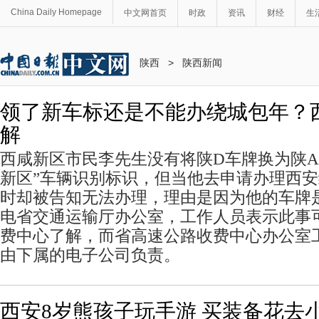
China Daily Homepage
中文网首页
时政
资讯
财经
生
陕西
>
陕西新闻
领了新车标还是不能办绕城包年？
解
西咸新区市民李先生没有将陕D车牌换为陕A
新区”车辆识别标识，但当他去申请办理西
时却被告知无法办理，理由是因为他的车牌
电省交通运输厅办公室，工作人员表示此事
费中心了解，而省高速公路收费中心办公室
由下属的电子公司负责。
西安8岁熊孩子玩手游 买装备花去