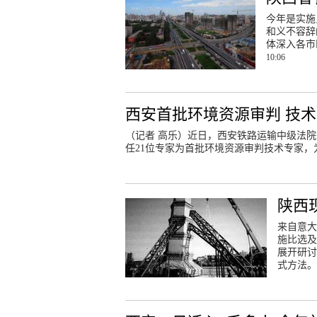
今年是实施
和义不容辞
体深入各市
10:06
西安首批环境资源审判 技术
（记者 高乐）近日，西安铁路运输中级法
任21位专家为首批环境资源审判技术专家
陕西
来自意大
施比选及
展开研讨
式方法。