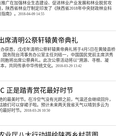
技推广在加强林业生态建设、促进林业产业发展和林业脱贫攻
，陕西省林业厅制定印发了《陕西省2018年中央财政林业科
目指南》。
2018-04-09 14:55
出席清明公祭轩辕黄帝典礼
委台办获悉，戊戌年清明公祭轩辕黄帝典礼将于4月5日在黄陵县桥
、国务院台湾事务办公室主任刘结一，中国国民党前主席洪秀
界同胞将出席公祭典礼。此次公祭活动将以“溯源、寻根、凝
根本，共同传承中华传统文化。
2018-03-29 13:42
℃ 正是踏青赏花最好时节
艳的最美时节。在冷空气没有光顾之前，气温还会继续回升，
，姑娘们可以穿裙子啦。预计未来两天我省天气以晴到多云为
的最好时节。
2018-03-26 10:50
农业厅八大行动描绘陕西乡村蓝图