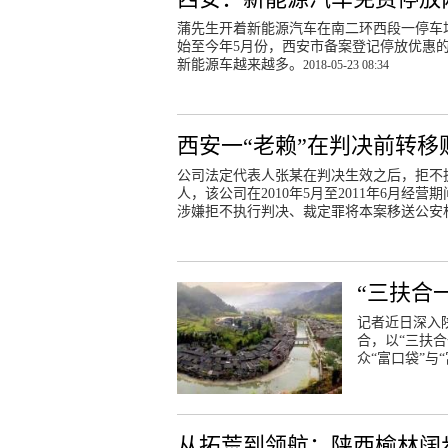
蒲先生开着新能源汽车在南二环西段一停车场
始至今年5月份，西安市备案登记停放优惠的
新能源车越来越多。
2018-05-23 08:34
西安一“老赖”在判决前转移
公司法定代表人张某在判决生效之后，拒不
人，该公司在2010年5月至2011年6月经
涉嫌拒不执行判决、裁定罪将本案移送公安
“三扶合
记者近日深入
合，以“三扶
众“富口袋”与
从拓荒到领航：陕西榆林阔