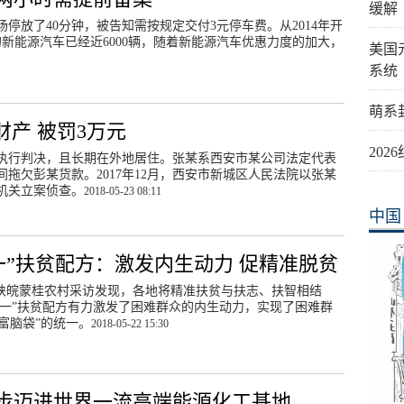
缓解
停放了40分钟，被告知需按规定交付3元停车费。从2014年开
新能源汽车已经近6000辆，随着新能源汽车优惠力度的加大，
美国
系统
萌系
财产 被罚3万元
20
执行判决，且长期在外地居住。张某系西安市某公司法定代表
营期间拖欠彭某货款。2017年12月，西安市新城区人民法院以张某
机关立案侦查。
2018-05-23 08:11
中国
一”扶贫配方：激发内生动力 促精准脱贫
陕皖蒙桂农村采访发现，各地将精准扶贫与扶志、扶智相结
合一”扶贫配方有力激发了困难群众的内生动力，实现了困难群
“富脑袋”的统一。
2018-05-22 15:30
步迈进世界一流高端能源化工基地