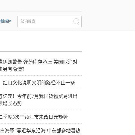
动新媒体
站内搜索
遭伊朗警告 弹药库存承压 美国取消对
击另有隐情？
：红山文化说明文明的路径不止一条
0万亿元！今年前7月我国货物贸易进出
续增长态势
二季度3次干预汇市未改日元颓势
“白海豚”靠近华东沿海 中东部多地暑热