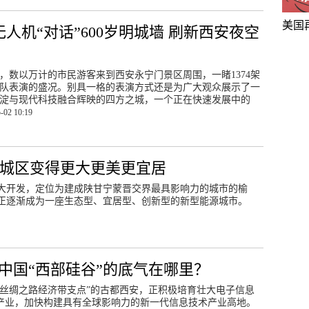
美国
人机“对话”600岁明城墙 刷新西安夜空
晚，数以万计的市民游客来到西安永宁门景区周围，一睹1374架
队表演的盛况。别具一格的表演方式还是为广大观众展示了一
淀与现代科技融合辉映的四方之城，一个正在快速发展中的
-02 10:19
林城区变得更大更美更宜居
源大开发，定位为建成陕甘宁蒙晋交界最具影响力的城市的榆
正逐渐成为一座生态型、宜居型、创新型的新型能源城市。
中国“西部硅谷”的底气在哪里？
新丝绸之路经济带支点”的古都西安，正积极培育壮大电子信息
产业，加快构建具有全球影响力的新一代信息技术产业高地。