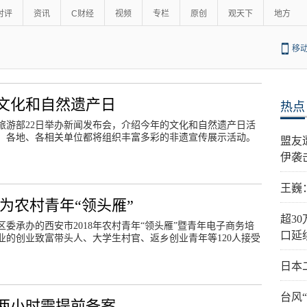
时评
资讯
C财经
视频
专栏
原创
观天下
地方
移
8年文化和自然遗产日
热点
旅游部22日举办新闻发布会，介绍今年的文化和自然遗产日活
，各地、各相关单位都将组织丰富多彩的非遗宣传展示活动。
盟友
伊袭
王巍
为农村青年“领头雁”
超3
委承办的西安市2018年农村青年“领头雁”暨青年电子商务培
口延
业的创业致富带头人、大学生村官、返乡创业青年等120人接受
日本
台风
两小时需提前备案