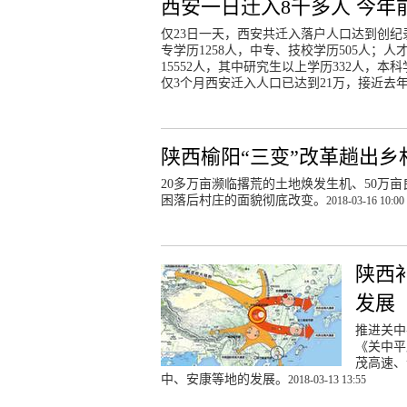
西安一日迁入8千多人 今年
仅23日一天，西安共迁入落户人口达到创纪录的
专学历1258人，中专、技校学历505人；人
15552人，其中研究生以上学历332人，本
仅3个月西安迁入人口已达到21万，接近去
陕西榆阳“三变”改革趟出乡
20多万亩濒临撂荒的土地焕发生机、50万亩
困落后村庄的面貌彻底改变。
2018-03-16 10:00
陕西
发展
推进关中
《关中平
茂高速、
中、安康等地的发展。
2018-03-13 13:55