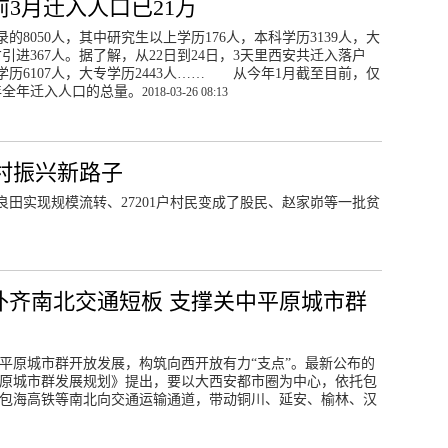
前3月迁入人口已21万
8050人，其中研究生以上学历176人，本科学历3139人，大
才引进367人。据了解，从22日到24日，3天里西安共迁入落户
科学历6107人，大专学历2443人…… 从今年1月截至目前，仅
年全年迁入人口的总量。
2018-03-26 08:13
村振兴新路子
良田实现规模流转、27201户村民变成了股民、赵家峁等一批贫
补齐南北交通短板 支撑关中平原城市群
平原城市群开放发展，构筑向西开放有力“支点”。最新公布的
原城市群发展规划》提出，要以大西安都市圈为中心，依托包
包海高铁等南北向交通运输通道，带动铜川、延安、榆林、汉